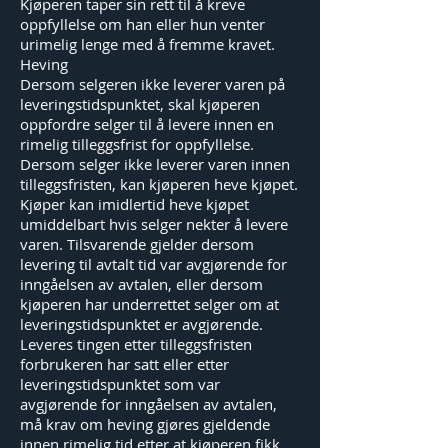
Kjøperen taper sin rett til å kreve
oppfyllelse om han eller hun venter
urimelig lenge med å fremme kravet.
Heving
Dersom selgeren ikke leverer varen på
leveringstidspunktet, skal kjøperen
oppfordre selger til å levere innen en
rimelig tilleggsfrist for oppfyllelse.
Dersom selger ikke leverer varen innen
tilleggsfristen, kan kjøperen heve kjøpet.
Kjøper kan imidlertid heve kjøpet
umiddelbart hvis selger nekter å levere
varen. Tilsvarende gjelder dersom
levering til avtalt tid var avgjørende for
inngåelsen av avtalen, eller dersom
kjøperen har underrettet selger om at
leveringstidspunktet er avgjørende.
Leveres tingen etter tilleggsfristen
forbrukeren har satt eller etter
leveringstidspunktet som var
avgjørende for inngåelsen av avtalen,
må krav om heving gjøres gjeldende
innen rimelig tid etter at kjøperen fikk