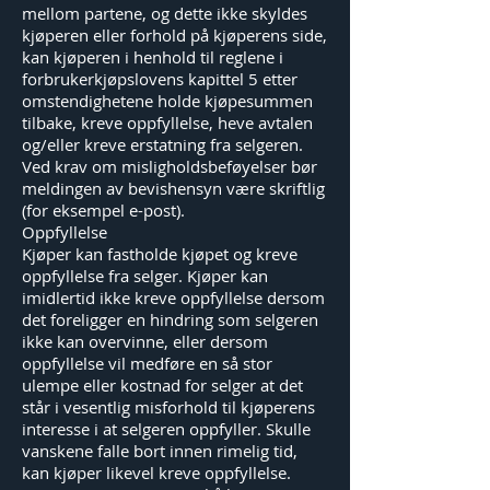
mellom partene, og dette ikke skyldes
kjøperen eller forhold på kjøperens side,
kan kjøperen i henhold til reglene i
forbrukerkjøpslovens kapittel 5 etter
omstendighetene holde kjøpesummen
tilbake, kreve oppfyllelse, heve avtalen
og/eller kreve erstatning fra selgeren.
Ved krav om misligholdsbeføyelser bør
meldingen av bevishensyn være skriftlig
(for eksempel e-post).
Oppfyllelse
Kjøper kan fastholde kjøpet og kreve
oppfyllelse fra selger. Kjøper kan
imidlertid ikke kreve oppfyllelse dersom
det foreligger en hindring som selgeren
ikke kan overvinne, eller dersom
oppfyllelse vil medføre en så stor
ulempe eller kostnad for selger at det
står i vesentlig misforhold til kjøperens
interesse i at selgeren oppfyller. Skulle
vanskene falle bort innen rimelig tid,
kan kjøper likevel kreve oppfyllelse.