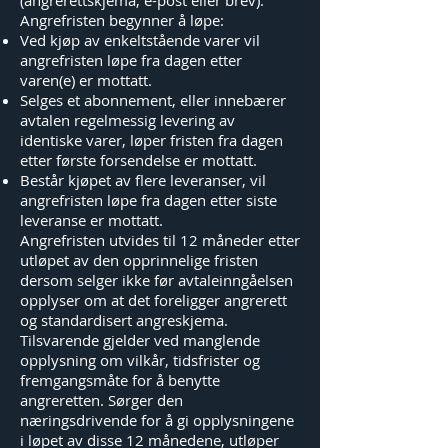
(angrerettskjema, e-post eller brev).
Angrefristen begynner å løpe:
Ved kjøp av enkeltstående varer vil
angrefristen løpe fra dagen etter
varen(e) er mottatt.
Selges et abonnement, eller innebærer
avtalen regelmessig levering av
identiske varer, løper fristen fra dagen
etter første forsendelse er mottatt.
Består kjøpet av flere leveranser, vil
angrefristen løpe fra dagen etter siste
leveranse er mottatt.
Angrefristen utvides til 12 måneder etter
utløpet av den opprinnelige fristen
dersom selger ikke før avtaleinngåelsen
opplyser om at det foreligger angrerett
og standardisert angreskjema.
Tilsvarende gjelder ved manglende
opplysning om vilkår, tidsfrister og
fremgangsmåte for å benytte
angreretten. Sørger den
næringsdrivende for å gi opplysningene
i løpet av disse 12 månedene, utløper