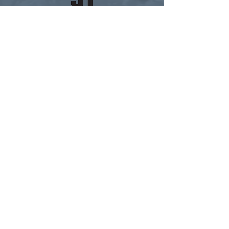
Butikken
Straumsvegen 305, 9105 Kvaløya
post@perfektprosjekt.no
| Mob:
+47 920 71 999
Åpningstider
Onsdag 18-20