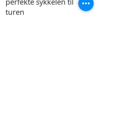
perfekte sykkelen til 
turen
En god sykkel gjør turen mye bedre. 
Her i Tromsø-området er det viktig 
med en sykkel som tåler variert 
terreng og vær. Velg en modell som 
passer til ditt bruk:
Terrengsykkel
 – For turer i skog 
og ulendt terreng.
Tursykkel
 – Komfortabel for 
lange distanser på vei og grus.
El-sykkel
 – Gir ekstra hjelp i 
motbakker og gjør lengre turer 
lettere.
Sjekk at sykkelen har gode bremser, 